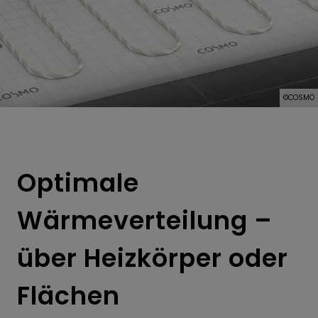
n
nü öffnen und schließen
©COSMO
n
Optimale
Wärmeverteilung –
über Heizkörper oder
Flächen