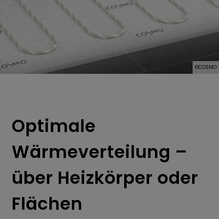
n
nü öffnen und schließen
©COSMO
n
Optimale
Wärmeverteilung –
über Heizkörper oder
Flächen